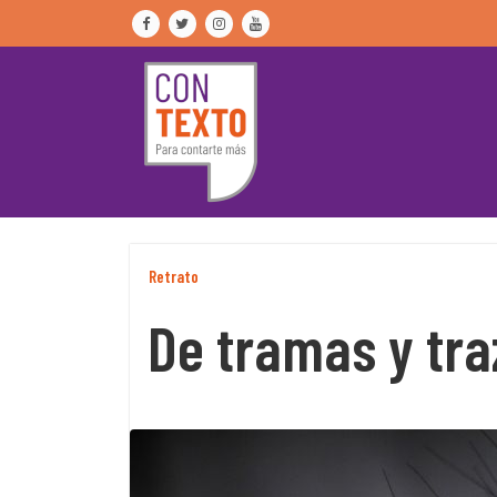
Skip
to
content
Retrato
De tramas y tra