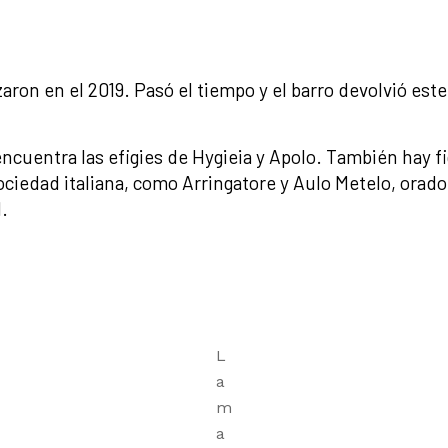
ron en el 2019. Pasó el tiempo y el barro devolvió este
encuentra las efigies de Hygieia y Apolo. También hay f
ociedad italiana, como Arringatore y Aulo Metelo, orad
.
L
a
m
a