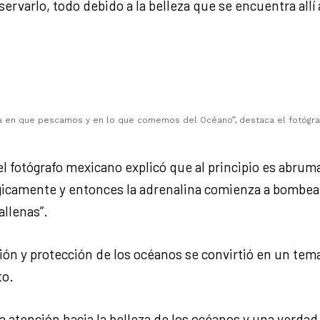
rvarlo, todo debido a la belleza que se encuentra allí a
a en que pescamos y en lo que comemos del Océano”, destaca el fotógra
a el fotógrafo mexicano explicó que al principio es abru
gicamente y entonces la adrenalina comienza a bombear
allenas”.
ión y protección de los océanos se convirtió en un tem
to.
 la atención hacia la belleza de los océanos y una verd