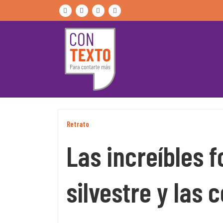
Skip
to
content
Retrato
Las increíbles f
silvestre y las