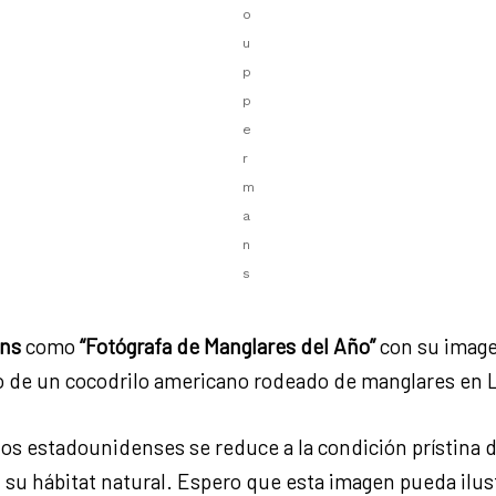
o
u
p
p
e
r
m
a
n
s
ns
como
“Fotógrafa de Manglares del Año”
con su image
o de un cocodrilo americano rodeado de manglares en Lo
los estadounidenses se reduce a la condición prístina d
 su hábitat natural. Espero que esta imagen pueda ilus