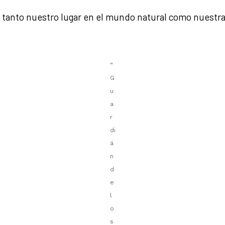
 tanto nuestro lugar en el mundo natural como nuestra
“
G
u
a
r
di
á
n
d
e
l
o
s