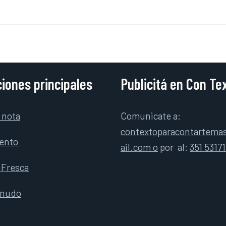
iones principales
Publicitá en Con Te
 nota
Comunicate a:
contextoparacontartem
ento
ail.com o
por
al:
351 5317
 Fresca
rnudo