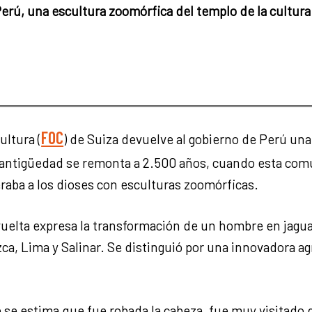
Perú, una escultura zoomórfica del templo de la cultu
FOC
ultura (
) de Suiza devuelve al gobierno de Perú una
 antigüedad se remonta a 2.500 años, cuando esta comu
eraba a los dioses con esculturas zoomórficas.
uelta expresa la transformación de un hombre en jaguar
a, Lima y Salinar. Se distinguió por una innovadora agr
se estima que fue robada la cabeza, fue muy visitado du