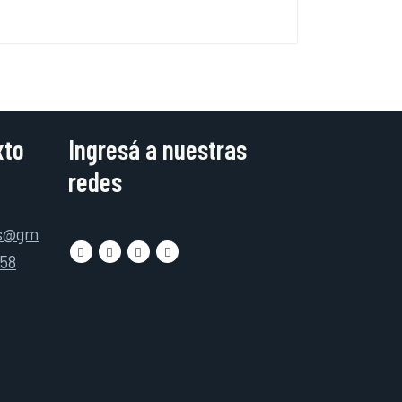
xto
Ingresá a nuestras
redes
as@gm
158