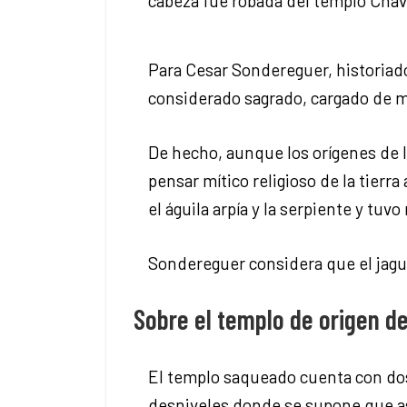
cabeza fue robada del templo Chaví
Para Cesar Sondereguer, historiado
considerado sagrado, cargado de m
De hecho, aunque los orígenes de l
pensar mítico religioso de la tierr
el águila arpía y la serpiente y tu
Sondereguer considera que el jagua
Sobre el templo de origen de
El templo saqueado cuenta con dos 
desniveles donde se supone que as