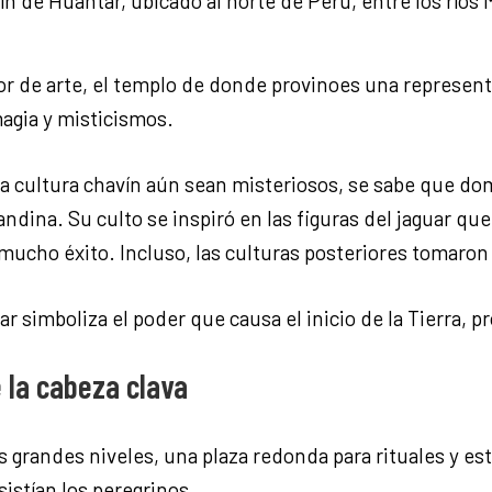
n de Huantar, ubicado al norte de Perú, entre los ríos
r de arte, el templo de donde provinoes una represent
agia y misticismos.
a cultura chavín aún sean misteriosos, se sabe que do
a andina. Su culto se inspiró en las figuras del jaguar q
vo mucho éxito. Incluso, las culturas posteriores tomar
r simboliza el poder que causa el inicio de la Tierra, 
 la cabeza clava
grandes niveles, una plaza redonda para rituales y es
istían los peregrinos.