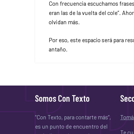
Con frecuencia escuchamos frases 
eran las de la vuelta del cole”. Ah
olvidan más.
Por eso, este espacio será para res
antaño.
Somos Con Texto
Secc
“Con Texto, para contarte más”,
Tomá
es un punto de encuentro del
Te cu