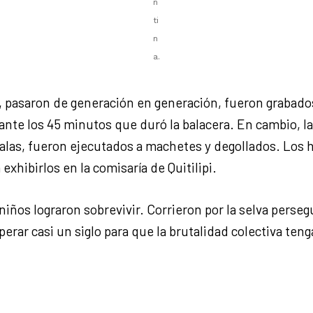
n
ti
n
a.
, pasaron de generación en generación, fueron grabado
te los 45 minutos que duró la balacera. En cambio, la
balas, fueron ejecutados a machetes y degollados. Los
 exhibirlos en la comisaría de Quitilipi.
niños lograron sobrevivir. Corrieron por la selva perse
erar casi un siglo para que la brutalidad colectiva teng