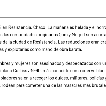
924 en Resistencia, Chaco. La mañana es helada y el horr
n las comunidades originarias Qom y Moqoit son acorr
s de la ciudad de Resistencia. Las reducciones eran cr
ias y explotarlas como mano de obra barata.
mbres y mujeres son asesinados y despedazados con una
biplano Curtiss JN-90, más conocido como cuervo blanc
adores salen a recoger los dulces, militares, policías y
rodean para cometer una de las masacres más brutales 