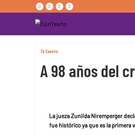
Skip
to
content
Te Cuento
A 98 años del c
La jueza Zunilda Niremperger decla
fue histórico ya que es la primera 