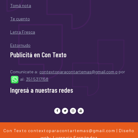
Tomá nota
Te cuento
Letra Fresca
Estornudo
Publicitá en Con Texto
Comunicate a:
contextoparacontartemas@gmail.com o
por
al:
351 5317158
Ingresá a nuestras redes
Con Texto
contextoparacontartemas@gmail.com
| Diseño
web: Lucrecia Fernández