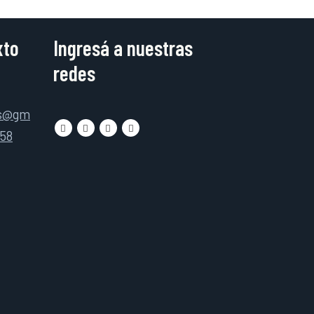
xto
Ingresá a nuestras
redes
as@gm
158