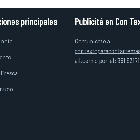
iones principales
Publicitá en Con Te
 nota
Comunicate a:
contextoparacontartem
ento
ail.com o
por
al:
351 5317
 Fresca
rnudo