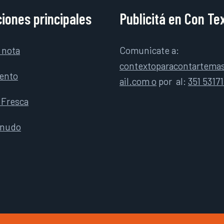
iones principales
Publicitá en Con Te
 nota
Comunicate a:
contextoparacontartem
ento
ail.com o
por
al:
351 5317
 Fresca
rnudo