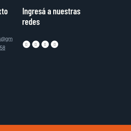
xto
Ingresá a nuestras
redes
as@gm
158