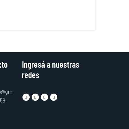
xto
Ingresá a nuestras
redes
as@gm
158