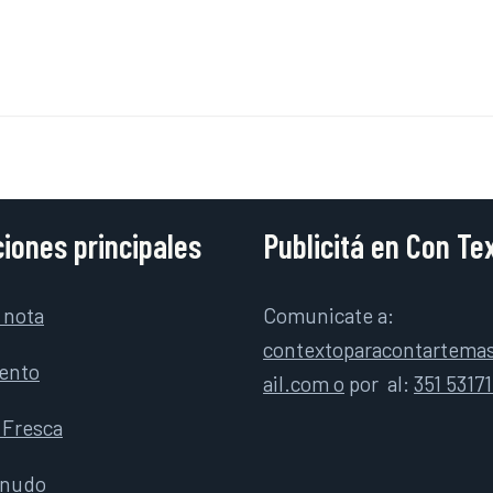
iones principales
Publicitá en Con Te
 nota
Comunicate a:
contextoparacontartem
ento
ail.com o
por
al:
351 5317
 Fresca
rnudo