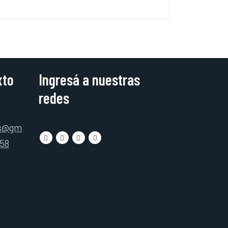
xto
Ingresá a nuestras
redes
as@gm
158