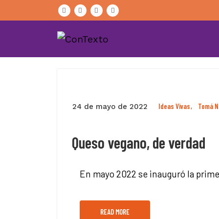
Skip
to
content
Ideas Vivas
Tomá N
24 de mayo de 2022
Queso vegano, de verdad
En mayo 2022 se inauguró la prime
READ MORE