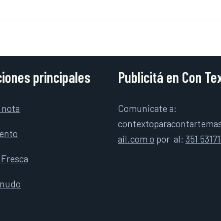
iones principales
Publicitá en Con Te
 nota
Comunicate a:
contextoparacontartem
ento
ail.com o
por
al:
351 5317
 Fresca
rnudo