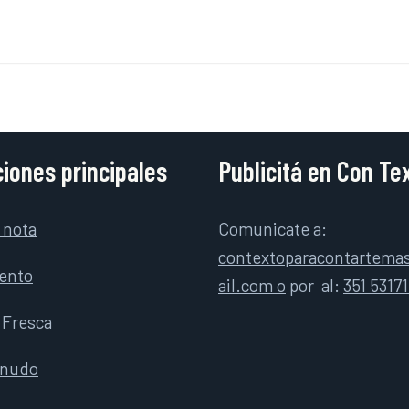
iones principales
Publicitá en Con Te
 nota
Comunicate a:
contextoparacontartem
ento
ail.com o
por
al:
351 5317
 Fresca
rnudo