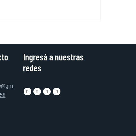
xto
Ingresá a nuestras
redes
as@gm
158