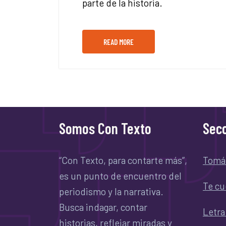
parte de la historia.
READ MORE
Somos Con Texto
Secc
“Con Texto, para contarte más”,
Tomá
es un punto de encuentro del
Te cu
periodismo y la narrativa.
Busca indagar, contar
Letra
historias, reflejar miradas y