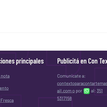
iones principales
Publicitá en Con Te
 nota
Comunicate a:
contextoparacontartem
ento
ail.com o
por
al:
351
5317158
 Fresca