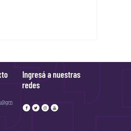
xto
Ingresá a nuestras
redes
as@gm