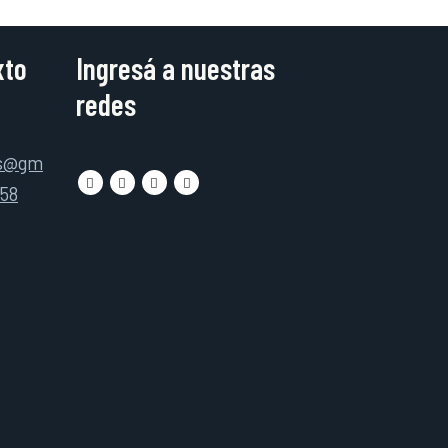
xto
Ingresá a nuestras
redes
as@gm
158