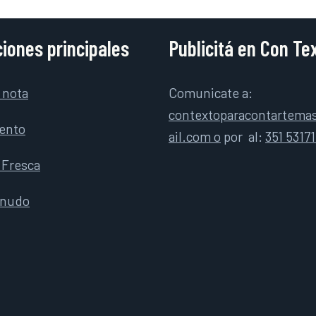
iones principales
Publicitá en Con Te
 nota
Comunicate a:
contextoparacontartem
ento
ail.com o
por
al:
351 5317
 Fresca
rnudo