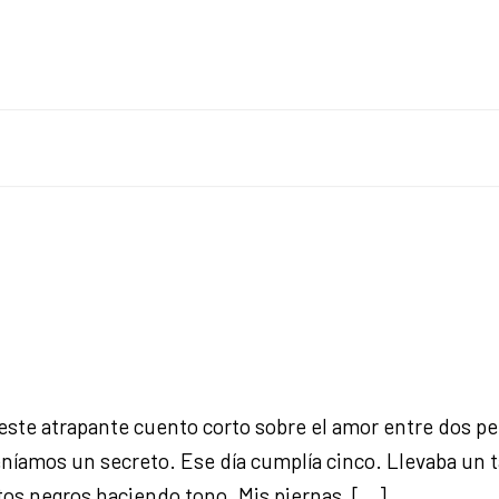
a este atrapante cuento corto sobre el amor entre dos p
eníamos un secreto. Ese día cumplía cinco. Llevaba un t
titos negros haciendo tono. Mis piernas, […]